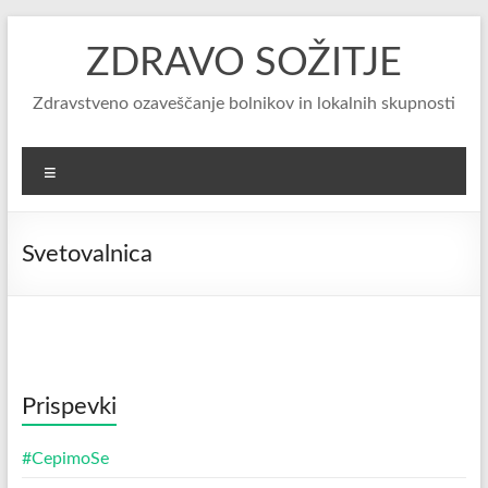
Skip
to
ZDRAVO SOŽITJE
content
Zdravstveno ozaveščanje bolnikov in lokalnih skupnosti
Menu
Svetovalnica
Prispevki
#CepimoSe