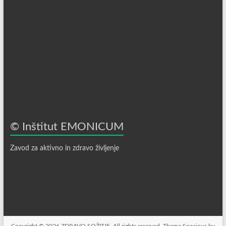
© Inštitut EMONICUM
Zavod za aktivno in zdravo življenje
Copyright © 2026
ZDRAVO SOŽITJE
. All rights reserved. Theme
Spacious
by