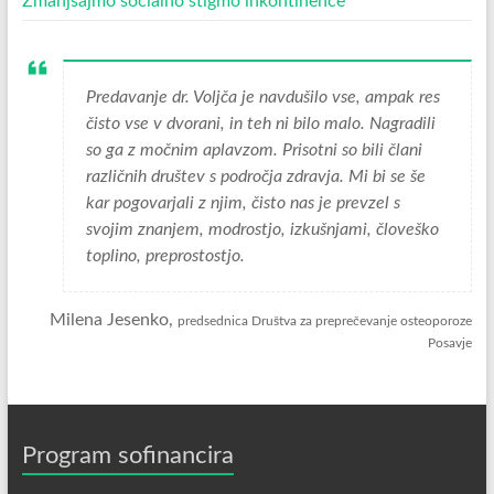
Zmanjšajmo socialno stigmo inkontinence
Predavanje dr. Voljča je navdušilo vse, ampak res
čisto vse v dvorani, in teh ni bilo malo. Nagradili
so ga z močnim aplavzom. Prisotni so bili člani
različnih društev s področja zdravja. Mi bi se še
kar pogovarjali z njim, čisto nas je prevzel s
svojim znanjem, modrostjo, izkušnjami, človeško
toplino, preprostostjo.
Milena Jesenko,
predsednica Društva za preprečevanje osteoporoze
Posavje
Program sofinancira